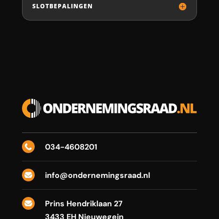
SLOTBEPALINGEN
034-4608201

info@ondernemingsraad.nl

Prins Hendriklaan 27

3433 EH Nieuwegein