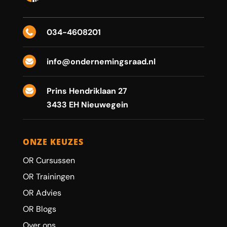
034-4608201

info@ondernemingsraad.nl

Prins Hendriklaan 27

3433 EH Nieuwegein
ONZE KEUZES
OR Cursussen
OR Trainingen
OR Advies
OR Blogs
Over ons