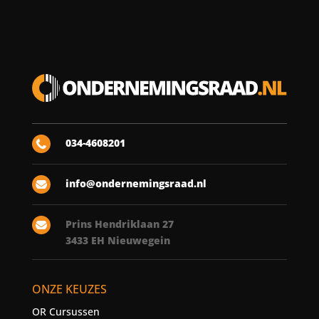
034-4608201

info@ondernemingsraad.nl

Prins Hendriklaan 27

3433 EH Nieuwegein
ONZE KEUZES
OR Cursussen