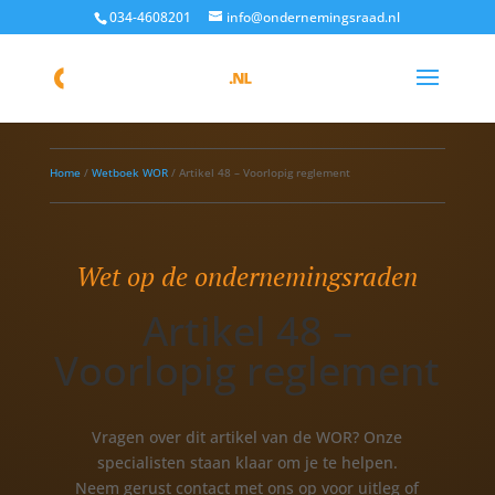
034-4608201
info@ondernemingsraad.nl
Home
/
Wetboek WOR
/
Artikel 48 – Voorlopig reglement
Wet op de ondernemingsraden
Artikel 48 –
Voorlopig reglement
Vragen over dit artikel van de WOR? Onze
specialisten staan klaar om je te helpen.
Neem gerust contact met ons op voor uitleg of