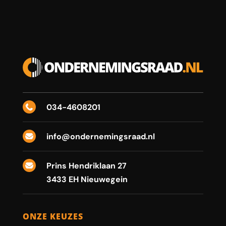
034-4608201

info@ondernemingsraad.nl

Prins Hendriklaan 27

3433 EH Nieuwegein
ONZE KEUZES