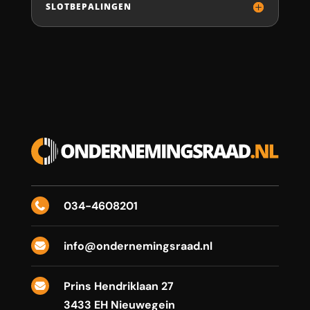
SLOTBEPALINGEN
034-4608201

info@ondernemingsraad.nl

Prins Hendriklaan 27

3433 EH Nieuwegein