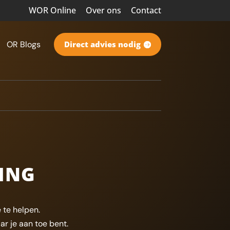
WOR Online
Over ons
Contact
OR Blogs
Direct advies nodig
DING
 te helpen.
ar je aan toe bent.