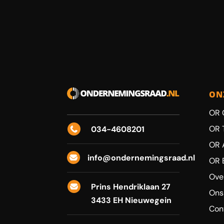
ON
OR 
OR 
034-4608201

OR 
info@ondernemingsraad.nl

OR 
Ove
Prins Hendriklaan 27

Ons
3433 EH Nieuwegein
Con