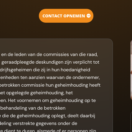
CONTACT OPNEMEN
en de leden van de commissies van die raad,
 geraadpleegde deskundigen zijn verplicht tot
rijfsgeheimen die zij in hun hoedanigheid
genheden ten aanzien waarvan de ondernemer,
betrokken commissie hun geheimhouding heeft
 met opgelegde geheimhouding, het
jpen. Het voornemen om geheimhouding op te
e behandeling van de betrokken
die de geheimhouding oplegt, deelt daarbij
ndeling verstrekte gegevens onder de
 dient te duren, alsmede of er personen zijn