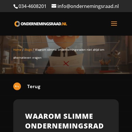
034-4608201
info@ondernemingsraad.nl
Home
/
Blogs
/
Waarom slimme ondernemingsraden niet altijd om
alternatieven vragen
Terug
J
WAAROM SLIMME
ONDERNEMINGSRAD