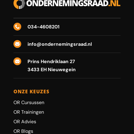
034-4608201

info@ondernemingsraad.nl

Prins Hendriklaan 27

3433 EH Nieuwegein
ONZE KEUZES
OR Cursussen
OR Trainingen
OR Advies
OR Blogs