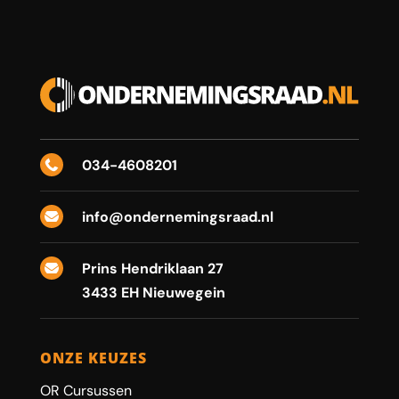
034-4608201

info@ondernemingsraad.nl

Prins Hendriklaan 27

3433 EH Nieuwegein
ONZE KEUZES
OR Cursussen