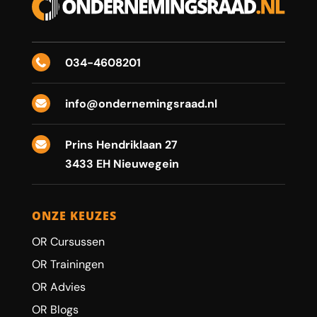
034-4608201

info@ondernemingsraad.nl

Prins Hendriklaan 27

3433 EH Nieuwegein
ONZE KEUZES
OR Cursussen
OR Trainingen
OR Advies
OR Blogs