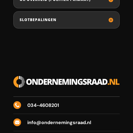
SLOTBEPALINGEN
034-4608201

info@ondernemingsraad.nl
