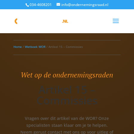
034-4608201
info@ondernemingsraad.nl
Home
/
Wetboek WOR
/
Artikel 15 – Commissies
Wet op de ondernemingsraden
Artikel 15 –
Commissies
Vragen over dit artikel van de WOR? Onze
specialisten staan klaar om je te helpen.
Neem gerust contact met ons op voor uitleg of