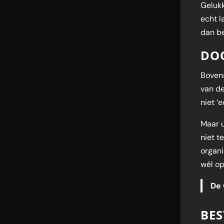
Gelukk
echt l
dan be
DOO
Boven
van de
niet ‘
Maar u
niet t
organi
wél op
De 
BE