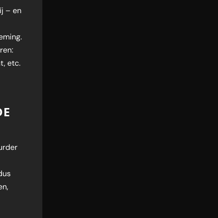
j – en
neming.
ren:
, etc.
DE
urder
 dus
en,