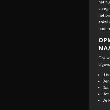
het hu
voorge
het pr
enkel 
ondern
OP
NA
Ook w
afgevu
U be
Denk
Daar
Het 
De R