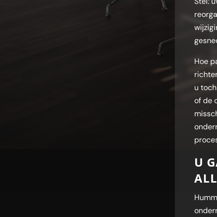
Stel:
reorga
wijzig
gesned
Hoe pa
richte
u toch
of de 
missch
ondern
proces
U G
ALL
Hummm,
ondern