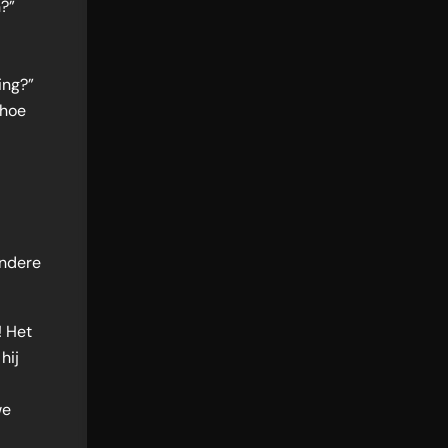
n?”
ing?”
 hoe
andere
! Het
hij
we
t