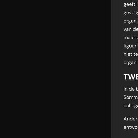
geeft 
gevolg
organi
van d
maar b
figuur
niet t
organis
TW
In de 
Sommig
colleg
Andere
antwoo