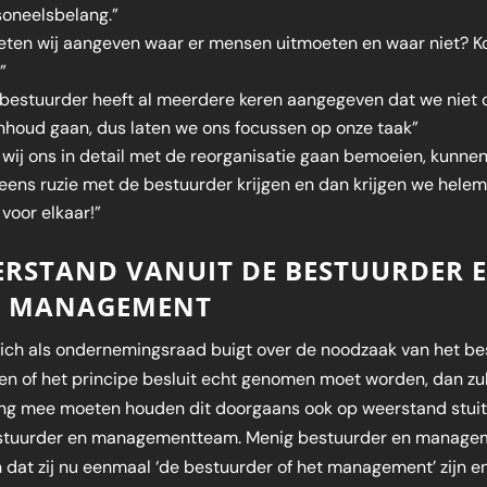
soneelsbelang.”
eten wij aangeven waar er mensen uitmoeten en waar niet? 
”
bestuurder heeft al meerdere keren aangegeven dat we niet 
nhoud gaan, dus laten we ons focussen op onze taak”
 wij ons in detail met de reorganisatie gaan bemoeien, kunne
eens ruzie met de bestuurder krijgen en dan krijgen we helem
 voor elkaar!”
ERSTAND VANUIT DE BESTUURDER 
T MANAGEMENT
zich als ondernemingsraad buigt over de noodzaak van het bes
en of het principe besluit echt genomen moet worden, dan zul
ing mee moeten houden dit doorgaans ook op weerstand stuit
stuurder en managementteam. Menig bestuurder en manage
 dat zij nu eenmaal ‘de bestuurder of het management’ zijn e