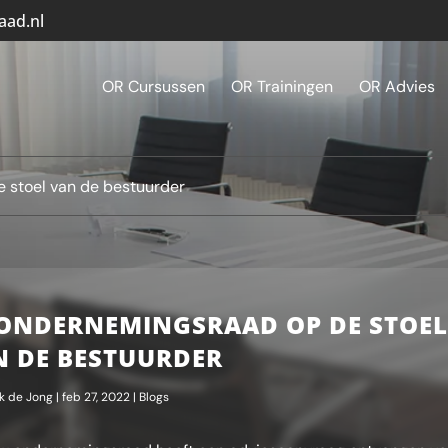
aad.nl
OR Cursussen
OR Trainingen
OR Advies
 stoel van de bestuurder
 ONDERNEMINGSRAAD OP DE STOE
N DE BESTUURDER
k de Jong
|
feb 27, 2022
|
Blogs