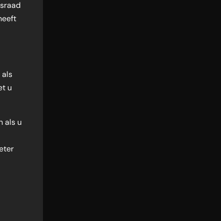
gsraad
heeft
 als
et u
 als u
eter