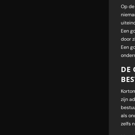
Op de 
nieman
uitein
Een go
door z
Een go
onder
DE
BES
Kortom
zijn a
bestuu
als on
zelfs 