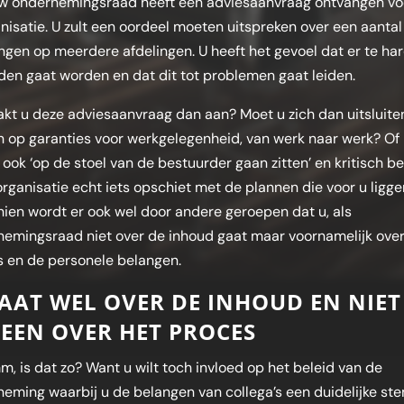
 uw ondernemingsraad heeft een adviesaanvraag ontvangen vo
nisatie. U zult een oordeel moeten uitspreken over een aantal
ingen op meerdere afdelingen. U heeft het gevoel dat er te ha
en gaat worden en dat dit tot problemen gaat leiden.
kt u deze adviesaanvraag dan aan? Moet u zich dan uitsluit
n op garanties voor werkgelegenheid, van werk naar werk? Of
 ook ‘op de stoel van de bestuurder gaan zitten’ en kritisch be
organisatie echt iets opschiet met de plannen die voor u ligg
ien wordt er ook wel door andere geroepen dat u, als
emingsraad niet over de inhoud gaat maar voornamelijk over
 en de personele belangen.
AAT WEL OVER DE INHOUD EN NIET
EEN OVER HET PROCES
 is dat zo? Want u wilt toch invloed op het beleid van de
eming waarbij u de belangen van collega’s een duidelijke st