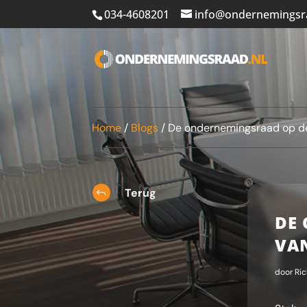
034-4608201
info@ondernemingsr
Home
/
Blogs
/
De ondernemingsraad op de
Terug
J
DE
VA
door
Ric