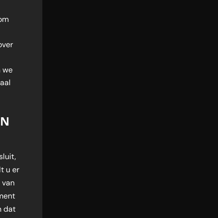
Kom
over
n we
aal
EN
luit,
t u er
 van
ment
n dat