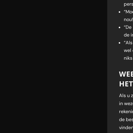
per
“Mo
nou!
“De 
de i
“Als
wel 
niks
WE
HE
Als u 
in wez
reken
de be
vinden