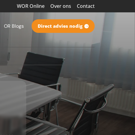
WOR Online
Over ons
Contact
OR Blogs
Direct advies nodig
L