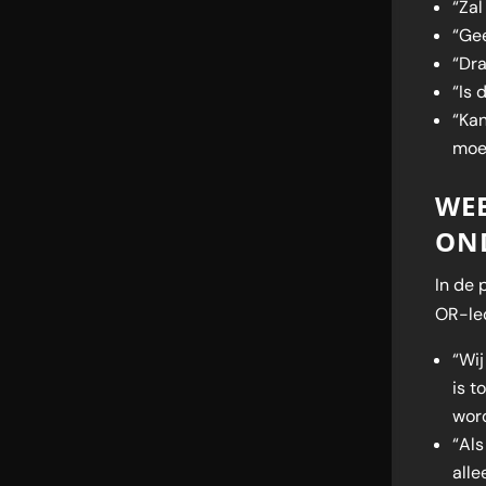
“Zal
“Gee
“Dra
“Is 
“Ka
moe
WE
ON
In de 
OR-le
“Wij
is t
word
“Als
alle