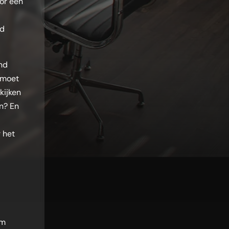
or een
rd
end
 moet
kijken
en? En
 het
em