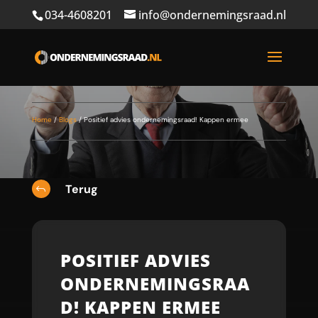
034-4608201
info@ondernemingsraad.nl
Home
/
Blogs
/
Positief advies ondernemingsraad! Kappen ermee
Terug
J
POSITIEF ADVIES
ONDERNEMINGSRAA
D! KAPPEN ERMEE