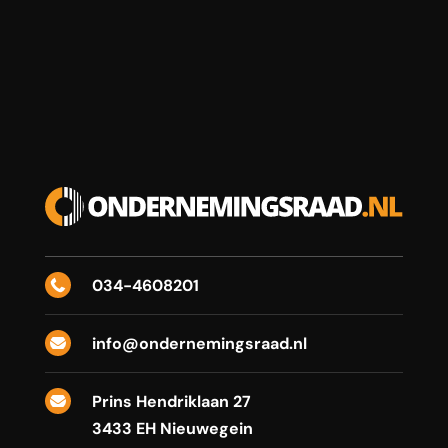
034-4608201

info@ondernemingsraad.nl

Prins Hendriklaan 27

3433 EH Nieuwegein