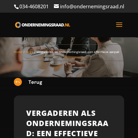
034-4608201
info@ondernemingsraad.nl
Home
/
Blogs
/
Vergaderen als ondernemingsraad: een effectieve aanpak
Terug
J
VERGADEREN ALS
ONDERNEMINGSRAA
D: EEN EFFECTIEVE