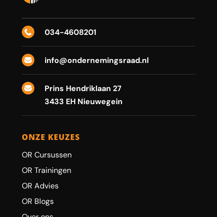
034-4608201

info@ondernemingsraad.nl

Prins Hendriklaan 27

3433 EH Nieuwegein
ONZE KEUZES
OR Cursussen
OR Trainingen
OR Advies
OR Blogs
Over ons