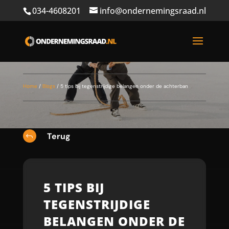
034-4608201
info@ondernemingsraad.nl
Home
/
Blogs
/
5 tips bij tegenstrijdige belangen onder de achterban
Terug
J
5 TIPS BIJ
TEGENSTRIJDIGE
BELANGEN ONDER DE