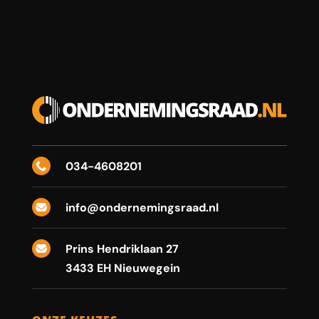
034-4608201

info@ondernemingsraad.nl

Prins Hendriklaan 27

3433 EH Nieuwegein