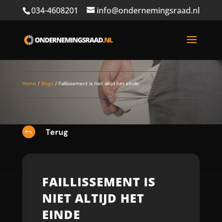
034-4608201
info@ondernemingsraad.nl
Home
/
Blogs
/
Faillissement is niet altijd het einde
Terug
J
FAILLISSEMENT IS
NIET ALTIJD HET
EINDE