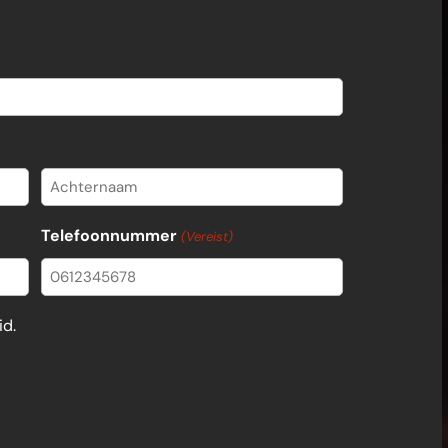
Achternaam
Telefoonnummer
(Vereist)
id.