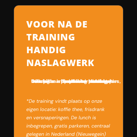
VOOR NA DE
TRAINING
HANDIG
NASLAGWERK
De trainer is ook na de training beschikbaar voor jullie OR
De training bevat veel praktische tips, checklists en alles direct toepasbaar
Na de training ontvang je alle presentaties, handboeken en ander materiaal
*De training vindt plaats op onze
eigen locatie: koffie thee, frisdrank
en versnaperingen. De lunch is
inbegrepen, gratis parkeren, centraal
gelegen in Nederland (Nieuwegein)