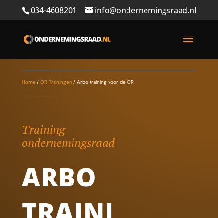
034-4608201
info@ondernemingsraad.nl
Home
/
OR Trainingen
/
Arbo training voor de OR
Training
ondernemingsraad
ARBO
TRAINI