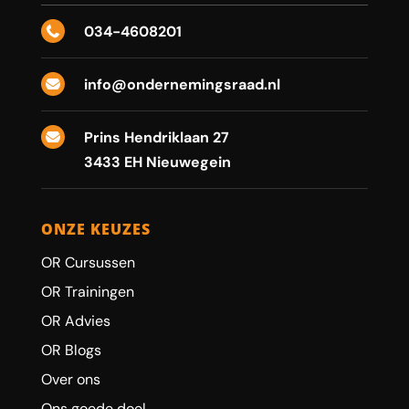
034-4608201

info@ondernemingsraad.nl

Prins Hendriklaan 27

3433 EH Nieuwegein
ONZE KEUZES
OR Cursussen
OR Trainingen
OR Advies
OR Blogs
Over ons
Ons goede doel