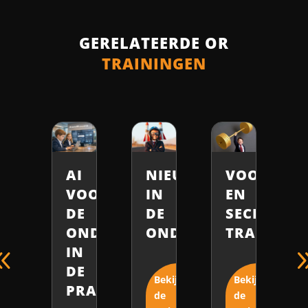
GERELATEERDE OR
TRAININGEN
ARDERING,
ASTERCLASS
AI
NIEUW
VOORZITT
N
OR
VOOR
IN
EN
DE
DE
SECRETARI
ONDERNEMINGSRAAD
ONDERNEMINGSRAA
TRAINING
ekijk
IN
de
DE
raining
Bekijk
Bekijk
PRAKTIJK
de
de