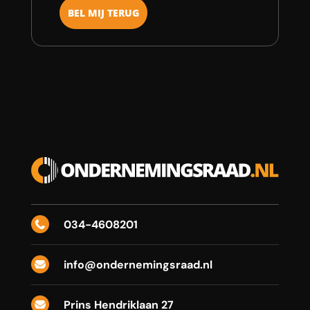
034-4608201

info@ondernemingsraad.nl

Prins Hendriklaan 27
