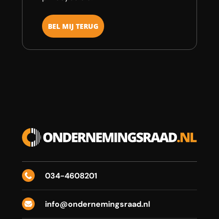
034-4608201

info@ondernemingsraad.nl
