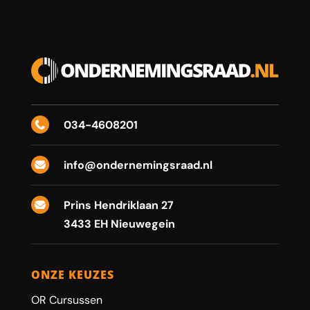
034-4608201

info@ondernemingsraad.nl

Prins Hendriklaan 27

3433 EH Nieuwegein
ONZE KEUZES
OR Cursussen