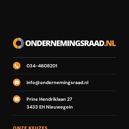
034-4608201

info@ondernemingsraad.nl

Prins Hendriklaan 27

3433 EH Nieuwegein
ONZE KEUZES