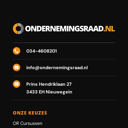
034-4608201

info@ondernemingsraad.nl

Prins Hendriklaan 27

3433 EH Nieuwegein
ONZE KEUZES
OR Cursussen