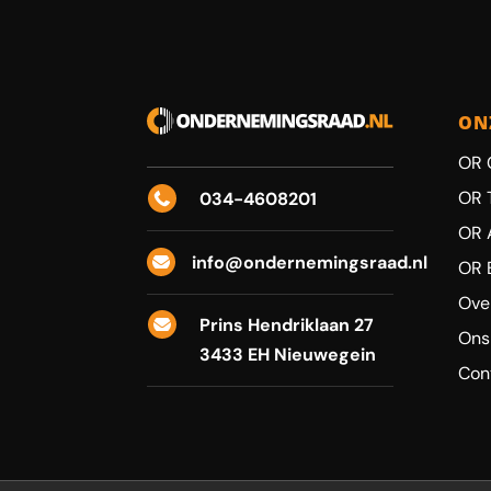
ON
OR 
OR 
034-4608201

OR 
info@ondernemingsraad.nl

OR 
Ove
Prins Hendriklaan 27

Ons
3433 EH Nieuwegein
Con