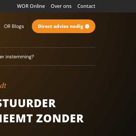
WOR Online
Over ons
Contact
OR Blogs
Direct advies nodig
der instemming?
ndt
ESTUURDER
NEEMT ZONDER