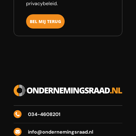
privacybeleid.
034-4608201

info@ondernemingsraad.nl
