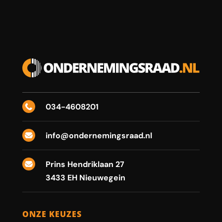
034-4608201

info@ondernemingsraad.nl

Prins Hendriklaan 27

3433 EH Nieuwegein
ONZE KEUZES