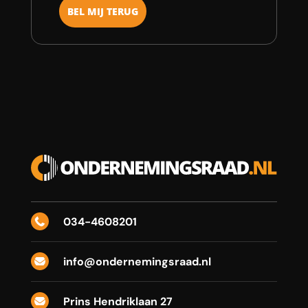
034-4608201

info@ondernemingsraad.nl

Prins Hendriklaan 27
