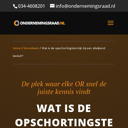
034-4608201
info@ondernemingsraad.nl
Home
/
Kennisbank
/
Wat is de opschortingstermijn bij een afwijkend
besluit?
De plek waar elke OR snel de
juiste kennis vindt
WAT IS DE
OPSCHORTINGSTE