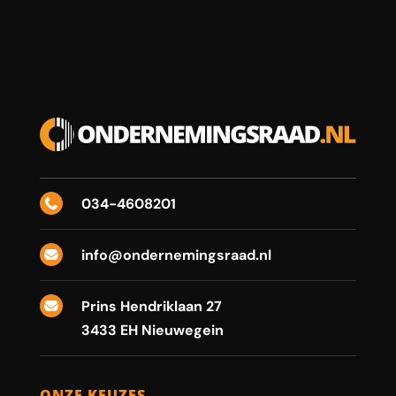
034-4608201

info@ondernemingsraad.nl

Prins Hendriklaan 27

3433 EH Nieuwegein
ONZE KEUZES