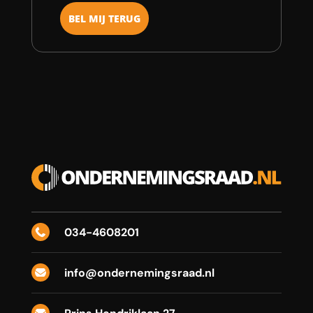
034-4608201

info@ondernemingsraad.nl
