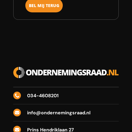
034-4608201

info@ondernemingsraad.nl

Prins Hendriklaan 27
