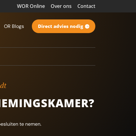
WOR Online
Over ons
Contact
OR Blogs
Direct advies nodig
ndt
NEMINGSKAMER?
esluiten te nemen.