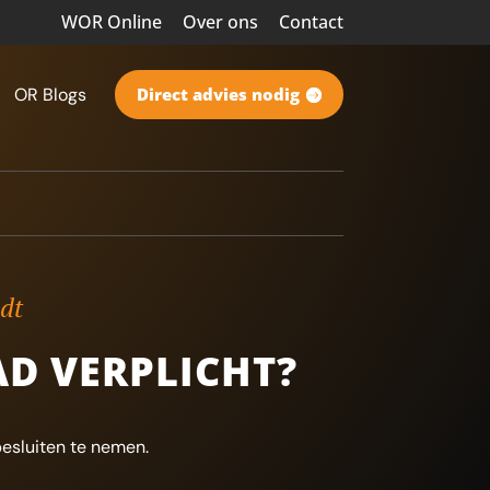
WOR Online
Over ons
Contact
OR Blogs
Direct advies nodig
ndt
D VERPLICHT?
esluiten te nemen.