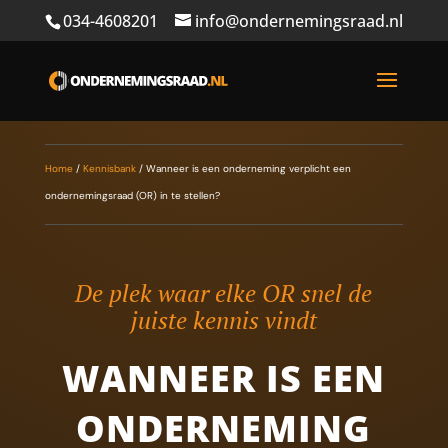
034-4608201
info@ondernemingsraad.nl
Home
/
Kennisbank
/
Wanneer is een onderneming verplicht een
ondernemingsraad (OR) in te stellen?
De plek waar elke OR snel de
juiste kennis vindt
WANNEER IS EEN
ONDERNEMING