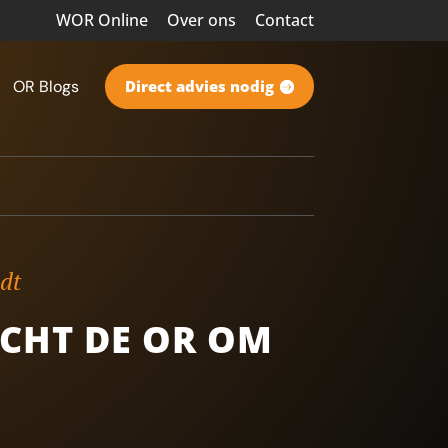
WOR Online
Over ons
Contact
OR Blogs
Direct advies nodig
ndt
ICHT DE OR OM