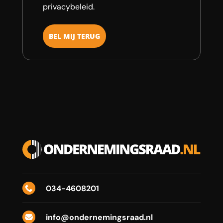
privacybeleid.
034-4608201

info@ondernemingsraad.nl
