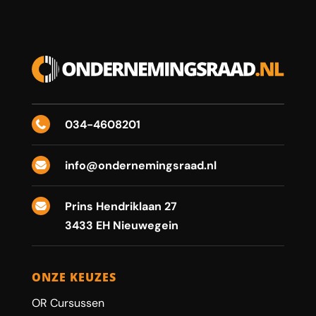
034-4608201

info@ondernemingsraad.nl

Prins Hendriklaan 27

3433 EH Nieuwegein
ONZE KEUZES
OR Cursussen