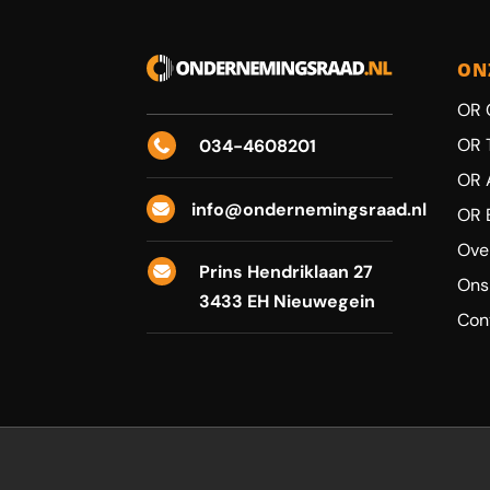
ON
OR 
OR 
034-4608201

OR 
info@ondernemingsraad.nl

OR 
Ove
Prins Hendriklaan 27

Ons
3433 EH Nieuwegein
Con