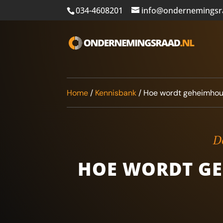
034-4608201
info@ondernemingsr
Home
/
Kennisbank
/
Hoe wordt geheimhoud
De
HOE WORDT GEH