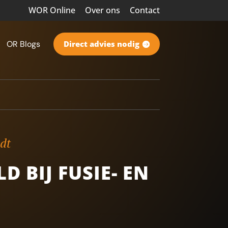
WOR Online
Over ons
Contact
OR Blogs
Direct advies nodig
ndt
 BIJ FUSIE- EN