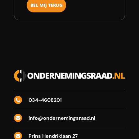
034-4608201

info@ondernemingsraad.nl

Prins Hendriklaan 27
