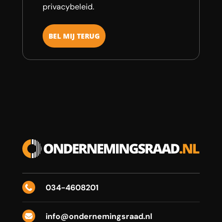
privacybeleid.
034-4608201

info@ondernemingsraad.nl
