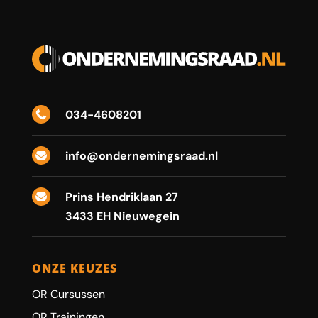
034-4608201

info@ondernemingsraad.nl

Prins Hendriklaan 27

3433 EH Nieuwegein
ONZE KEUZES
OR Cursussen
OR Trainingen