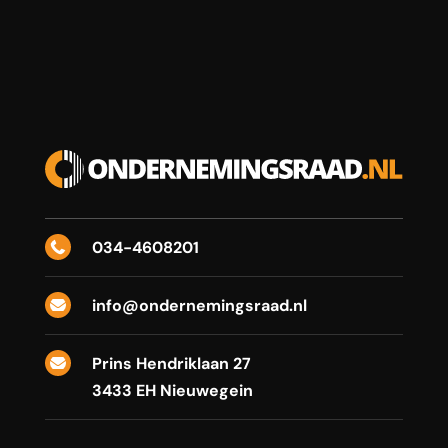
034-4608201

info@ondernemingsraad.nl

Prins Hendriklaan 27

3433 EH Nieuwegein