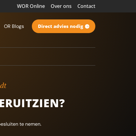
WOR Online
Over ons
Contact
OR Blogs
Direct advies nodig
ndt
ERUITZIEN?
esluiten te nemen.