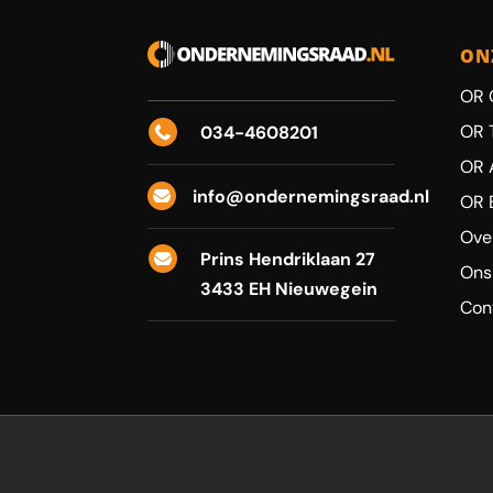
ON
OR 
OR 
034-4608201

OR 
info@ondernemingsraad.nl

OR 
Ove
Prins Hendriklaan 27

Ons
3433 EH Nieuwegein
Con