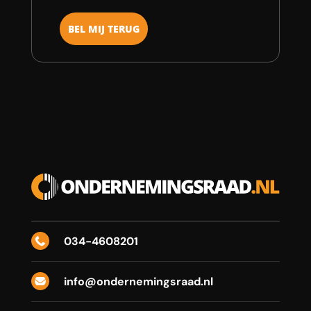
034-4608201

info@ondernemingsraad.nl
