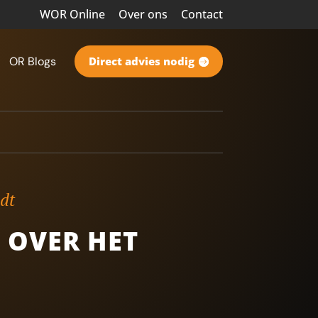
WOR Online
Over ons
Contact
OR Blogs
Direct advies nodig
ndt
 OVER HET