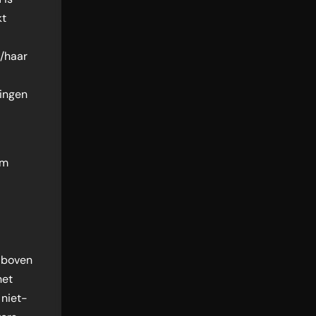
kt
n/haar
ringen
om
f boven
het
 niet-