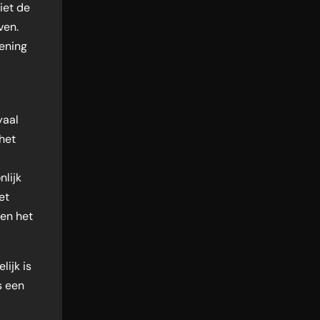
iet de
ven.
ening
yaal
het
nlijk
et
een het
lijk is
s een