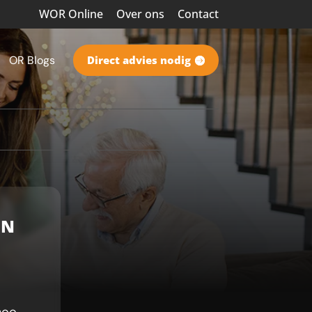
WOR Online
Over ons
Contact
OR Blogs
Direct advies nodig
IN