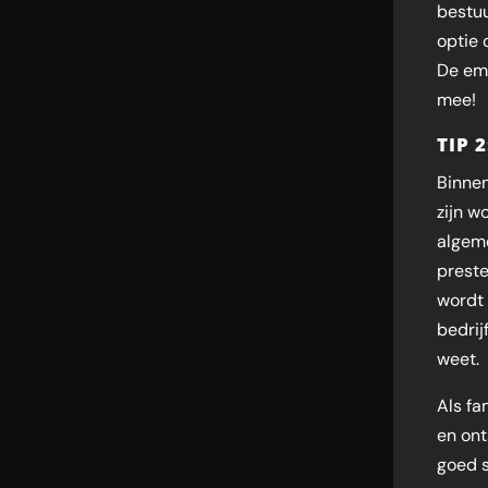
bestuu
optie 
De emo
mee!
TIP 
Binnen
zijn w
algeme
preste
wordt 
bedrij
weet.
Als fa
en ont
goed 