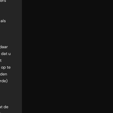
kers
als
 daar
 dat u
t
 op te
uden
erde)
R
at de