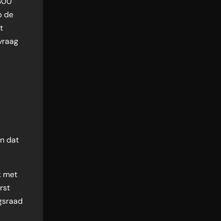
 300
p de
t
vraag
en dat
k met
rst
gsraad