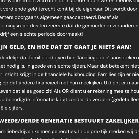
aire werknemers zich dit niet. In goede tijden weten medewer
t verdiende geld terecht komt bij de eigenaar. Dit wordt door
emers doorgaans algemeen geaccepteerd. Besef als
nemingsraad dus ten zeerste dat de gemoederen veranderen 
drijf een slechte periode doormaakt!
ÍJN GELD, EN HOE DAT ZIT GAAT JE NIETS AAN!
 duidelijk dat familiebedrijven hun ‘familiegelden’ aanspreken
et nodig is, in goede en slechte tijden. Maar dat betekent niet
 inzicht krijgt in de financiële huishouding. Families zijn er nie
 op dat andere financieel met hun meekijken. U dient er maar
uwen dat alles goed zit! Als OR dient u er rekening mee te ho
de benodigde informatie krijgt zonder de verdere (gedetaille
ële cijfers.
WEEDE/DERDE GENERATIE BESTUURT ZAKELIJKE
amiliebedrijven kennen generaties. In de praktijk merken wij d