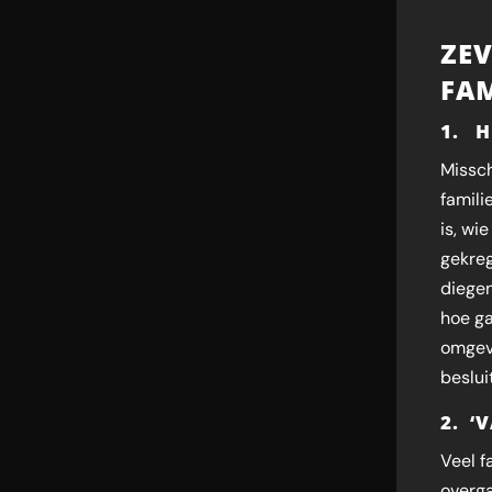
ZE
FAM
1. H
Missch
famili
is, wi
gekreg
diegen
hoe ga
omgevi
beslui
2. ‘
Veel f
overga