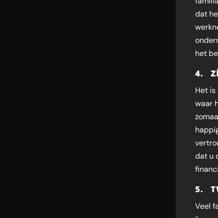
famili
dat he
werkn
onder
het be
4. Z
Het is
waar h
zomaar
happig
vertro
dat u 
financi
5. T
Veel f