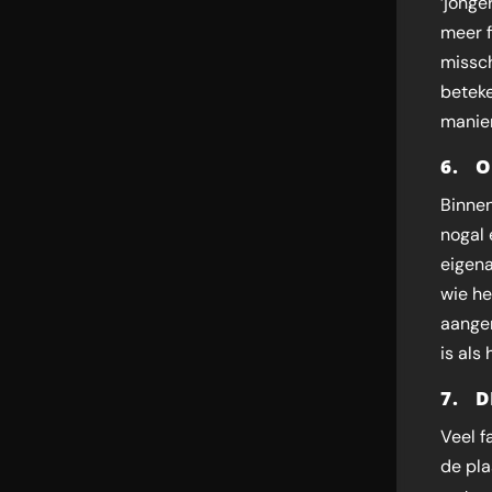
‘jonge
meer f
missch
betek
manie
6. O
Binne
nogal 
eigena
wie he
aange
is als
7. D
Veel f
de pla