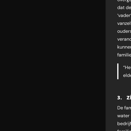
dat de
‘vader
vanzel
ouders
verand
kunnen
familie
“He
eld
3. Z
De fam
water 
bedrij