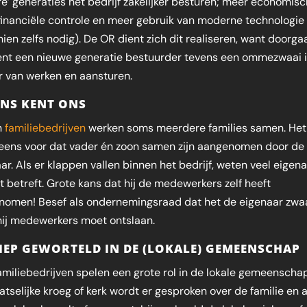
re’ generaties het bedrijf zakelijker besturen; meer economisc
inanciële controle en meer gebruik van moderne technologie (
ien zelfs nodig). De OR dient zich dit realiseren, want doorga
ent een nieuwe generatie bestuurder tevens een ommezwaai 
r van werken en aansturen.
NS KENT ONS
n
familiebedrijven
werken soms meerdere families samen. Het
eens voor dat vader én zoon samen zijn aangenomen door de 
ar. Als er klappen vallen binnen het bedrijf, weten veel eigen
t betreft. Grote kans dat hij de medewerkers zelf heeft
nomen! Besef als ondernemingsraad dat het de eigenaar zwaa
 hij medewerkers moet ontslaan.
IEP GEWORTELD IN DE (LOKALE) GEMEENSCHAP
amiliebedrijven spelen een grote rol in de lokale gemeenschap
atselijke kroeg of kerk wordt er gesproken over de familie en a