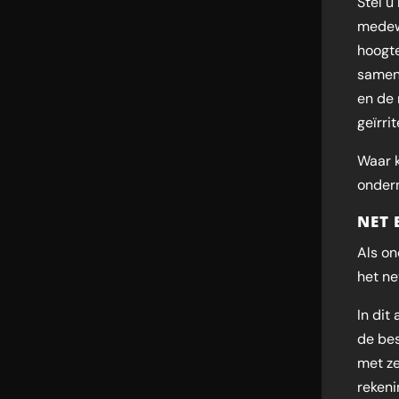
Stel u
medew
hoogte
samenv
en de 
geïrri
Waar k
onder
NET 
Als on
het ne
In dit
de bes
met ze
rekeni