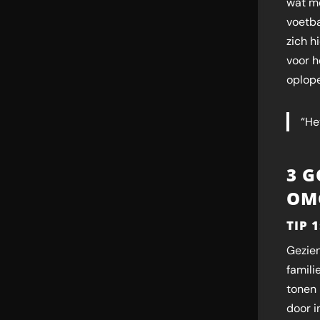
wat me
voetba
zich h
voor h
oplop
“He
3 G
OM
TIP 
Gezien
famili
tonen 
door i