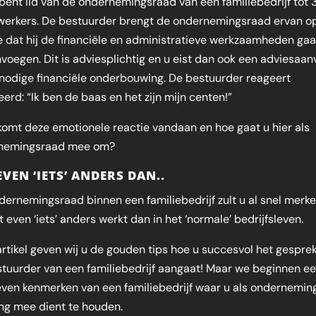
 bent lid van de ondernemingsraad van een familiebedrijf tot
erkers. De bestuurder brengt de ondernemingsraad ervan o
 dat hij de financiële en administratieve werkzaamheden gaa
oegen. Dit is adviesplichtig en u eist dan ook een adviesaan
nodige financiële onderbouwing. De bestuurder reageert
teerd: “Ik ben de baas en het zijn mijn centen!”
omt deze emotionele reactie vandaan en hoe gaat u hier als
nemingsraad mee om?
EVEN ‘IETS’ ANDERS DAN..
dernemingsraad binnen een familiebedrijf zult u al snel merk
t even ‘iets’ anders werkt dan in het ‘normale’ bedrijfsleven.
 artikel geven wij u de gouden tips hoe u succesvol het gespre
tuurder van een familiebedrijf aangaat! Maar we beginnen ee
ven kenmerken van een familiebedrijf waar u als ondernemin
ng mee dient te houden.