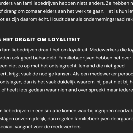
rders van familiebedrijven hebben niets anders. Ze hebben n
of drang om zomaar elders aan het werk te gaan. Het is hun le
ties zijn daarom écht. Houdt daar als ondernemingsraad rek
2: HET DRAAIT OM LOYALITEIT
 familiebedrijven draait het om loyaliteit. Medewerkers die lo
orden ook goed behandeld. Familiebedrijven hebben het over 
en niet zo op met het ontslagrecht. Iemand die niet goed
ert, krijgt vaak de nodige kansen. Als een medewerker persoo
ontslagen, dan is het vaak duidelijk waarom: hij past niet bij h
f of heeft iets gedaan waar niemand over spreekt maar ieder
miliebedrijven in een situatie komen waarbij ingrijpen noodzake
slagen onvermijdelijk, dan regelen familiebedrijven doorgaan
sociaal vangnet voor de medewerkers.