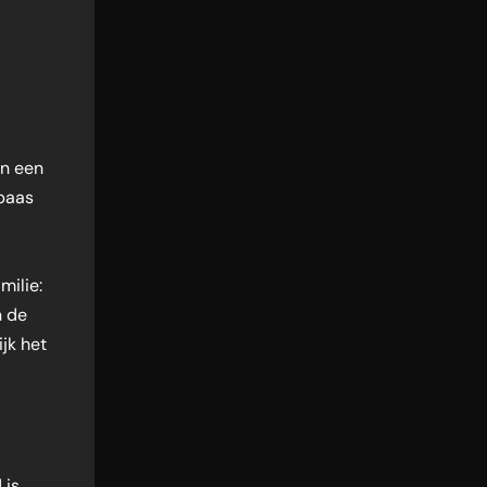
in een
 baas
milie:
n de
ijk het
 is