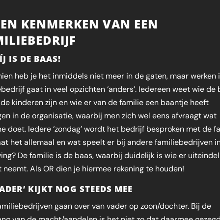
VEN KENMERKEN VAN EEN
ILIEBEDRIJF
ÍJ IS DE BAAS!
ien heb je het inmiddels niet meer in de gaten, maar werken 
ebedrijf gaat in veel opzichten ‘anders’. Iedereen weet wie de
e de kinderen zijn en wie er van de familie een baantje heeft
en in de organisatie, waarbij men zich wel eens afvraagt wat
e doet. Iedere ‘zondag’ wordt het bedrijf besproken met de fa
at het allemaal en wat speelt er bij andere familiebedrijven i
ng? De familie is de baas, waarbij duidelijk is wie er uiteindel
t neemt. Als OR dien je hiermee rekening te houden!
VADER’ KIJKT NOG STEEDS MEE
amiliebedrijven gaan over van vader op zoon/dochter. Bij de
ng van de macht/aandelen is het niet zo dat daarmee gezegd