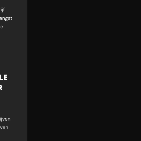
ijf
 angst
de
LE
R
ijven
even