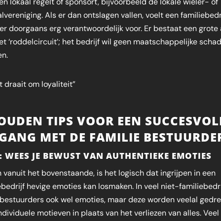
n lokaal regelt of sponsort, bijvoorbeeld de lokale wieler- of
lvereniging. Als er dan ontslagen vallen, voelt een familiebedr
ier doorgaans erg verantwoordelijk voor. Er bestaat een grote
et ‘roddelcircuit’; het bedrijf wil geen maatschappelijke scha
en.
t draait om loyaliteit”
OUDEN TIPS VOOR EEN SUCCESVOL
GANG MET DE FAMILIE BESTUURDE
1: WEES JE BEWUST VAN AUTHENTIEKE EMOTIES
 vanuit het bovenstaande, is het logisch dat ingrijpen in een
ebedrijf hevige emoties kan losmaken. In veel niet-familiebedr
bestuurders ook wel emoties, maar deze worden veelal gedr
ndividuele motieven in plaats van het verliezen van alles. Veel