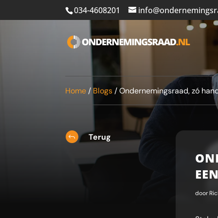
034-4608201
info@ondernemingsr
Home
/
Blogs
/
Ondernemingsraad, zó handel
Terug
J
ON
EEN
door
Ric