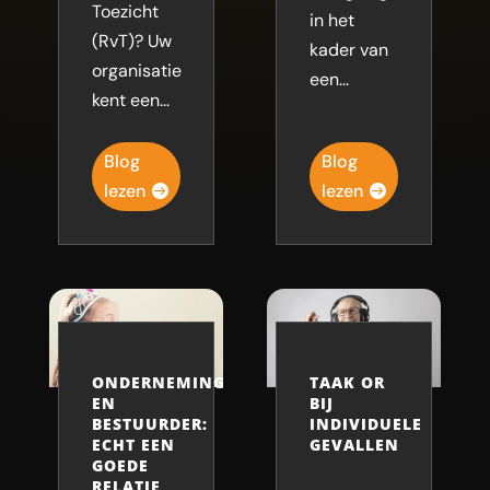
Toezicht
in het
(RvT)? Uw
kader van
organisatie
een...
kent een...
Blog
Blog
lezen
lezen
ONDERNEMINGSRAAD
TAAK OR
EN
BIJ
BESTUURDER:
INDIVIDUELE
ECHT EEN
GEVALLEN
GOEDE
RELATIE