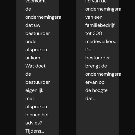
voorkomt
lid van de
de
ondernemingsraad
ondernemingsraad
van een
dat uw
familiebedrijf
bestuurder
tot 300
onder
medewerkers.
afspraken
De
uitkomt.
bestuurder
Wat doet
brengt de
de
ondernemingsraad
bestuurder
ervan op
eigenlijk
de hoogte
met
dat...
afspraken
binnen het
advies?
Tijdens...