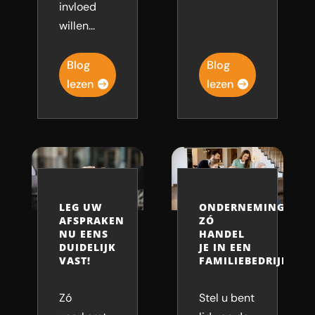
invloed
willen...
Blog
Blog
lezen
lezen
LEG UW
ONDERNEMINGSRAA
AFSPRAKEN
ZÓ
NU EENS
HANDEL
DUIDELIJK
JE IN EEN
VAST!
FAMILIEBEDRIJF!
Zó
Stel u bent