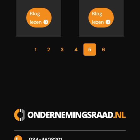
Blog
Blog
lezen
lezen
1
2
3
4
5
6
034-4608201
