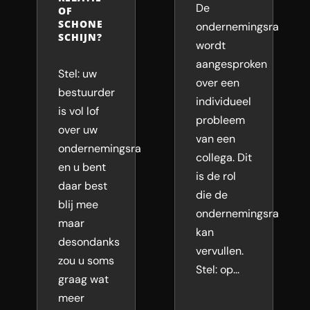
De
OF
SCHONE
ondernemingsraad
SCHIJN?
wordt
aangesproken
Stel: uw
over een
bestuurder
individueel
is vol lof
probleem
over uw
van een
ondernemingsraad,
collega. Dit
en u bent
is de rol
daar best
die de
blij mee
ondernemingsraad
maar
kan
desondanks
vervullen.
zou u soms
Stel: op...
graag wat
meer