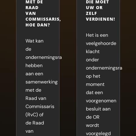
MET DE
DIE MOET
RAAD
UW OR
VAN
ZELF
COMMISSARIS,
VERDIENEN!
HOE DAN?
Het is een
Wat kan
veelgehoorde
de
klacht
ondernemingsraad
onder
hebben
ondernemingsraden:
aan een
op het
samenwerking
moment
met de
dat een
Raad van
voorgenomen
Commissaris
besluit aan
(RvC) of
de OR
de Raad
wordt
van
voorgelegd